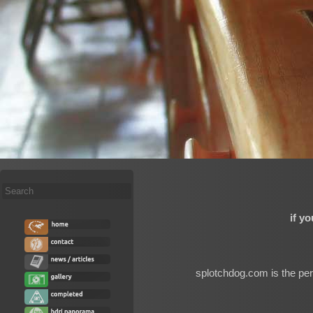
Search
...
if y
splotchdog.com is the per