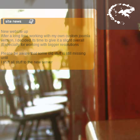
New website up
After a long time working with my own custom joomla
version, I decided its time to give it a slight overall
(Especially for working with bigger resolutions
Please be aware that some old stuff is still missing
until
I shift all stuff to the new server